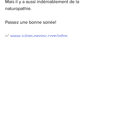
Mais il y a aussi indéniablement de la 
naturopathie.
Passez une bonne soirée! 
✅️ 
www.julian-genny.com/infos
✅️ +13523005682 (Whatsapp)