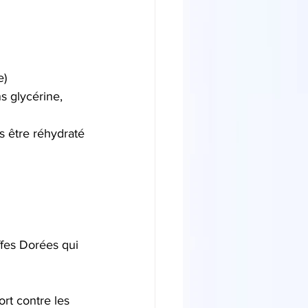
e)
s glycérine, 
ns être réhydraté
ffes Dorées qui 
rt contre les 