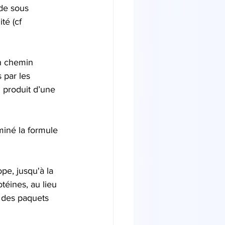
 de sous 
té (cf 
on chemin 
 par les 
 produit d’une 
iné la formule 
pe, jusqu'à la 
éines, au lieu 
t des paquets 