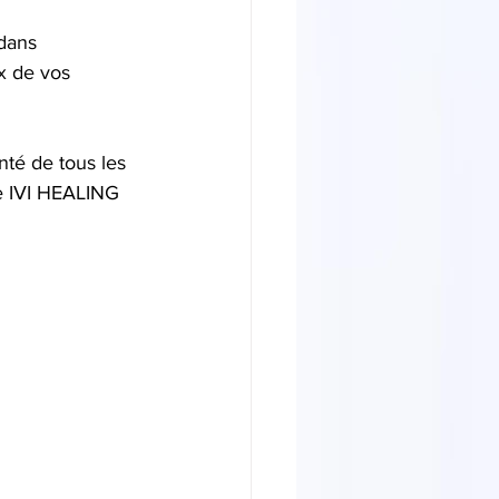
dans 
x de vos 
nté de tous les 
e IVI HEALING 