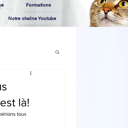
ce
Formations
Notre chaîne Youtube
us
st là!
périons tous 