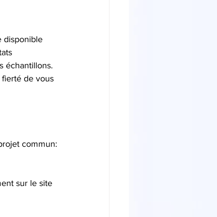
 disponible 
ats 
s échantillons.
fierté de vous 
e projet commun:
t sur le site 