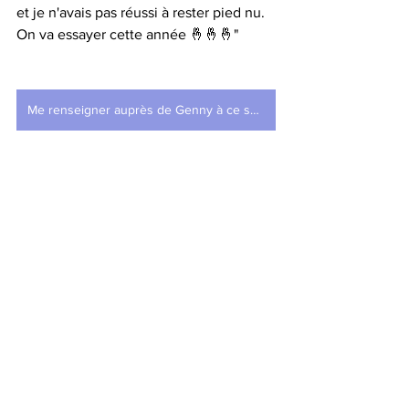
et je n'avais pas réussi à rester pied nu. 
On va essayer cette année 🤞🤞🤞"
Me renseigner auprès de Genny à ce sujet