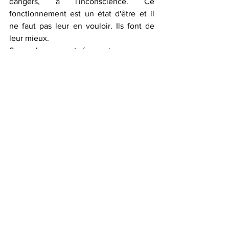
dangers, à l'inconscience. Ce 
fonctionnement est un état d'être et il 
ne faut pas leur en vouloir. Ils font de 
leur mieux. 
Soyez heureux et épanouis en marge 
des médisants, avec pour seul boussole 
le bien être de l'être que vous 
connaissez par coeur et que vous lisez 
d'un coup d'oeil: votre animal. 
Avec toute mon affection pour ceux qui 
subissent beaucoup de pression et 
peinent à se faire entendre  et ma 
profonde reconnaissance pour la 
bienveillance, l'ouverture d'esprit, et 
l'amour qui unit aujourd'hui les gens de 
cette page.  Merci à tous! 